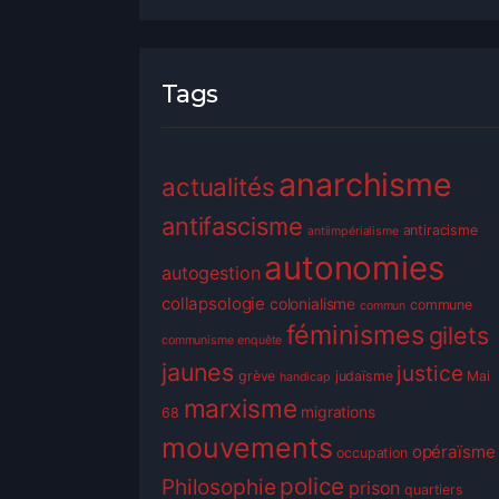
Tags
anarchisme
actualités
antifascisme
antiracisme
antiimpérialisme
autonomies
autogestion
collapsologie
colonialisme
commune
commun
féminismes
gilets
communisme
enquête
jaunes
justice
grève
judaïsme
Mai
handicap
marxisme
migrations
68
mouvements
opéraïsme
occupation
police
Philosophie
prison
quartiers