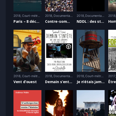
2018
Court-métrage
2018
Documentaire
2018
Documentaire
2018
Paris – 8 décembre – L’effondrement approche
Contre-sommets , avant Biarritz, un peu d’histoire …
NDDL : des stratégies de division
2018
Court-métrage
2018
Documentaire
2018
Court-métrage
2017
Vent d’ouest
Demain s’entête sur la Zad de Notre-Dame-des-Landes
Je n’étais jamais venue sur la Zad