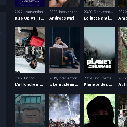
2022
Intervention
2022
Intervention
2020
Documentaire
2020
Rise Up #1 : FAIRE BLOC. Quelles alliances pour nous aujourd’hui?
Andreas Malm, climat : qui a allumé le feu ?
La lutte antinucléaire des femmes de Greenham Common
2019
Fiction
2019
Intervention
2019
Documentaire
2019
L’effondrement
« Le nucléaire, c’est fini » – Entretien avec La Parisienne Libérée
Planète des humains ou Comment le capitalisme a absorbé l’écologie