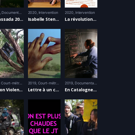
Documentaire
2020
Intervention
2020
Intervention
Amassada 2019 – 2020
Isabelle Stengers : faire commun face au désastre
La révolution est une question technique
Court-métrage
2019
Court-métrage
2019
Documentaire
Action Violente COP 21
Lettre à un camarade
En Catalogne si nous y sommes