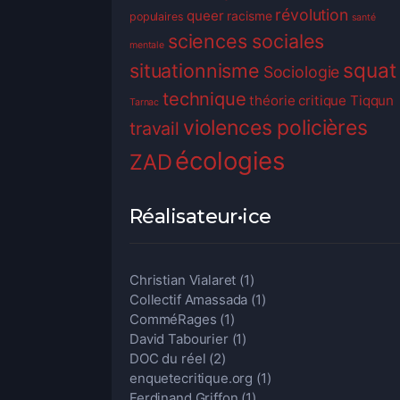
révolution
queer
racisme
populaires
santé
sciences sociales
mentale
squat
situationnisme
Sociologie
technique
théorie critique
Tiqqun
Tarnac
violences policières
travail
écologies
ZAD
Réalisateur•ice
Christian Vialaret
(1)
Collectif Amassada
(1)
ComméRages
(1)
David Tabourier
(1)
DOC du réel
(2)
enquetecritique.org
(1)
Ferdinand Griffon
(1)