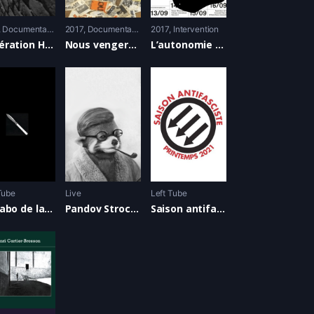
Documentaire
2017
Documentaire
2017
Intervention
Génération Hate
Nous vengerons nos pères
L’autonomie s’organise – Negri, Rouillan, Merteuil et Starita
Tube
Live
Left Tube
Le Labo de la Légiste
Pandov Strochnis ) Live
Saison antifasciste