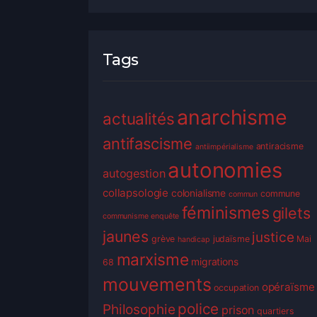
Tags
anarchisme
actualités
antifascisme
antiracisme
antiimpérialisme
autonomies
autogestion
collapsologie
colonialisme
commune
commun
féminismes
gilets
communisme
enquête
jaunes
justice
grève
judaïsme
Mai
handicap
marxisme
migrations
68
mouvements
opéraïsme
occupation
police
Philosophie
prison
quartiers