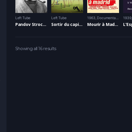
Left Tube
Left Tube
1963
Documentaire
1939
Pandov Strochnis )
Sortir du capitalisme
Mourir à Madrid
Showing all 16 results