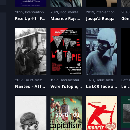
2022
Intervention
2021
Documentaire
2019
Intervention
2018
Rise Up #1 : FAIRE BLOC. Quelles alliances pour nous aujourd’hui?
Maurice Rajsfus, une vie de lutte
Jusqu’à Raqqa
2017
Court-métrage
1997
Documentaire
1973
Court-métrage
Left 
Nantes – Attaque coloriste des cars du Front National – 26 fevrier 2017
Vivre l’utopie, ils ont réalisé l’anarchisme
La LCR face au meeting d’Ordre Nouveau – 22 juin 1973