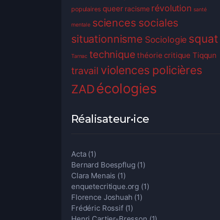
révolution
queer
racisme
populaires
santé
sciences sociales
mentale
squat
situationnisme
Sociologie
technique
théorie critique
Tiqqun
Tarnac
violences policières
travail
écologies
ZAD
Réalisateur•ice
Acta
(1)
Bernard Boespflug
(1)
Clara Menais
(1)
enquetecritique.org
(1)
Florence Joshuah
(1)
Frédéric Rossif
(1)
Henri Cartier-Bresson
(1)