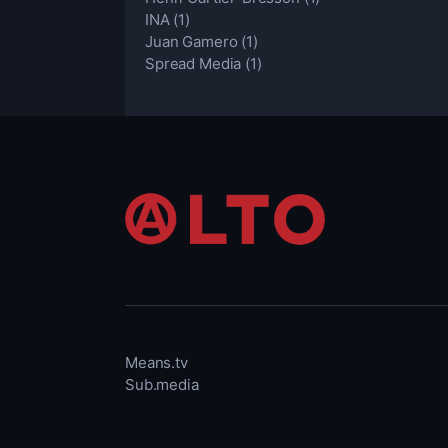
INA
(1)
Juan Gamero
(1)
Spread Media
(1)
Means.tv
Sub.media