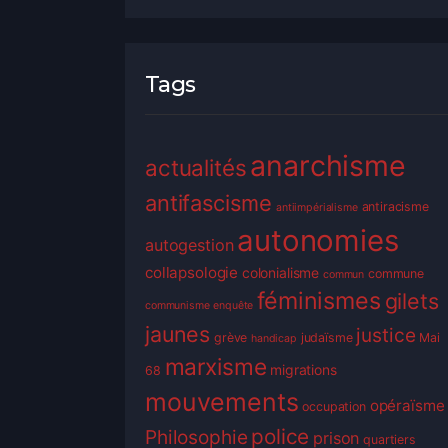
Tags
anarchisme
actualités
antifascisme
antiracisme
antiimpérialisme
autonomies
autogestion
collapsologie
colonialisme
commune
commun
féminismes
gilets
communisme
enquête
jaunes
justice
grève
judaïsme
Mai
handicap
marxisme
migrations
68
mouvements
opéraïsme
occupation
police
Philosophie
prison
quartiers