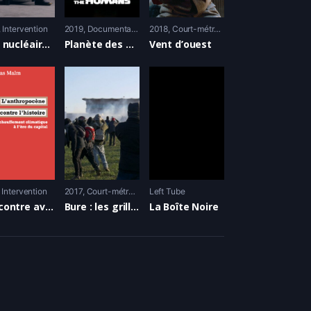
Intervention
2019
Documentaire
2018
Court-métrage
« Le nucléaire, c’est fini » – Entretien avec La Parisienne Libérée
Planète des humains ou Comment le capitalisme a absorbé l’écologie
Vent d’ouest
Intervention
2017
Court-métrage
,
Documentaire
Left Tube
Rencontre avec Andreas Malm pour L’Anthropocène contre l’histoire
Bure : les grilles de l’Andra sont tombées !
La Boîte Noire