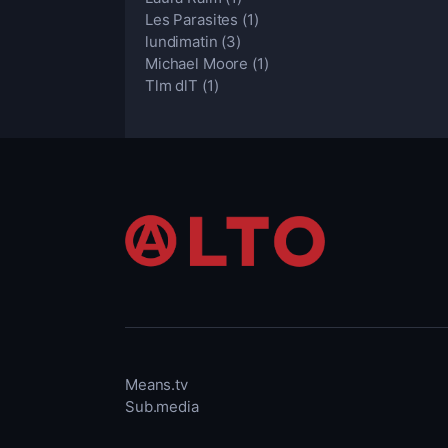
Les Parasites
(1)
lundimatin
(3)
Michael Moore
(1)
Tlm dlT
(1)
Means.tv
Sub.media