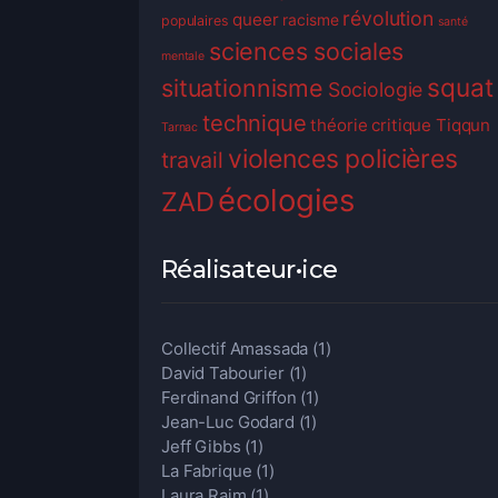
révolution
queer
racisme
populaires
santé
sciences sociales
mentale
squat
situationnisme
Sociologie
technique
théorie critique
Tiqqun
Tarnac
violences policières
travail
écologies
ZAD
Réalisateur•ice
Collectif Amassada
(1)
David Tabourier
(1)
Ferdinand Griffon
(1)
Jean-Luc Godard
(1)
Jeff Gibbs
(1)
La Fabrique
(1)
Laura Raim
(1)