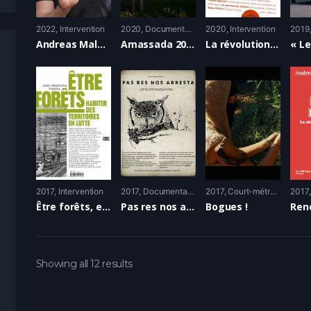
2022
Intervention
2020
Documentaire
2020
Intervention
2019
Andreas Malm, climat : qui a allumé le feu ?
Amassada 2019 – 2020
La révolution est une question technique
2017
Intervention
2017
Documentaire
2017
Court-métrage
2017
Être forêts, entretien avec Jean-Baptiste Vidalou
Pas res nos arresta
Bogues !
Showing all 12 results