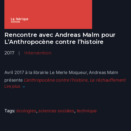
Rencontre avec Andreas Malm pour
L’Anthropocène contre l’histoire
2017
Intervention
Avril 2017 à la librairie Le Merle Moqueur, Andreas Malm
présente
L’anthropocène contre l’histoire, Le réchauffement
Lire plus
climatique à l’ère du capital
.
“Du delta du Nil aux cercles polaires, le constat est effrayant
: la Terre se réchauffe dans des proportions qui nous
Tags:
écologies
,
sciences sociales
,
technique
mènent aujourd’hui au seuil de la catastrophe. Le concept
d’Anthropocène, s’il a le mérite de nommer le problème,
peine à identifier les coupables et s’empêtre dans le récit