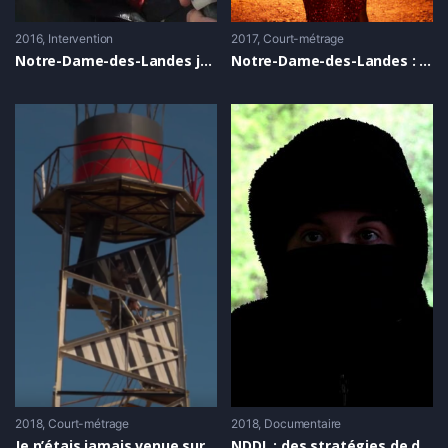
2016
Intervention
2017
Court-métrage
Notre-Dame-des-Landes janvier 2016 : Que sera la ZAD dans 10 ans ?
Notre-Dame-des-Landes : Céline Dion soutient la ZAD !
2018
Court-métrage
2018
Documentaire
Je n’étais jamais venue sur la Zad
NDDL : des stratégies de division