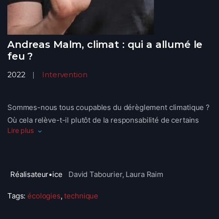
Andreas Malm, climat : qui a allumé le
feu ?
2022
Intervention
Sommes-nous tous coupables du dérèglement climatique ?
Où cela relève-t-il plutôt de la responsabilité de certains
Lire plus
pays, groupes sociaux ou systèmes économiques ?
L’historien Andreas Malm estime que c’est une forme de
capitalisme, qui, par l’utilisation massive de combustibles
fossiles, est à l’origine de la crise. Un capitalisme vert est-il
Réalisateur•ice
David Tabourier, Laura Raim
réellement possible ?
Tags:
écologies
,
technique
Contenu
publié par Arte
.