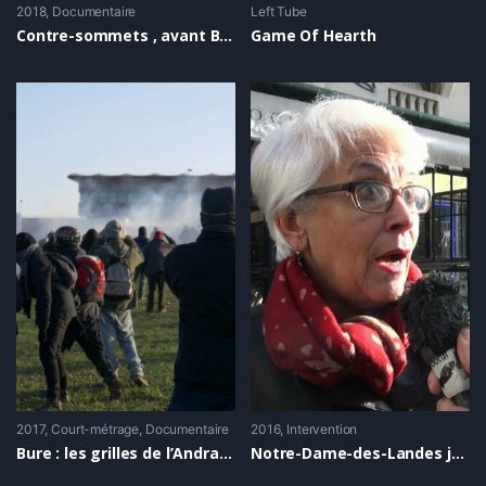
2018
Documentaire
Left Tube
Contre-sommets , avant Biarritz, un peu d’histoire …
Game Of Hearth
2017
Court-métrage
,
Documentaire
2016
Intervention
Bure : les grilles de l’Andra sont tombées !
Notre-Dame-des-Landes janvier 2016 : Que sera la ZAD dans 10 ans ?