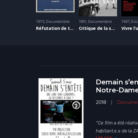
1975
Documentaire
1961
Documentaire
1997
Doc
Réfutation de tous les jugements, tant élogieux qu’hostiles, qui ont été jusqu’ici portés sur le film ‘La société du spectacle’
Critique de la séparation
Demain s’en
Notre-Dame
2018
Documen
“Ce film a été réalis
habitant.e.s de la
Lire plus