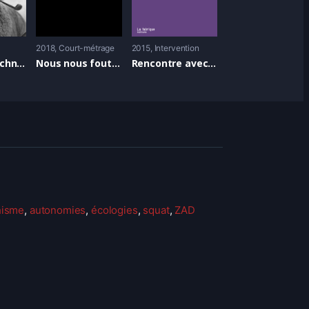
2018
Court-métrage
2015
Intervention
Pandov Strochnis )
Nous nous foutons de Mai 68
Rencontre avec Kristin Ross autour de “L’imaginaire de la Commune”
hisme
,
autonomies
,
écologies
,
squat
,
ZAD