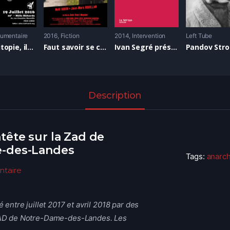
umentaire
2016
Fiction
2014
Intervention
Left Tube
Vivre l’utopie, ils ont réalisé l’anarchisme
Faut savoir se contenter de beaucoup
Ivan Segré présente “Judaïsme et révolution”
Description
tête sur la Zad de
-des-Landes
Tags:
anarc
taire
é entre juillet 2017 et avril 2018 par des
 ZAD de Notre-Dame-des-Landes. Les