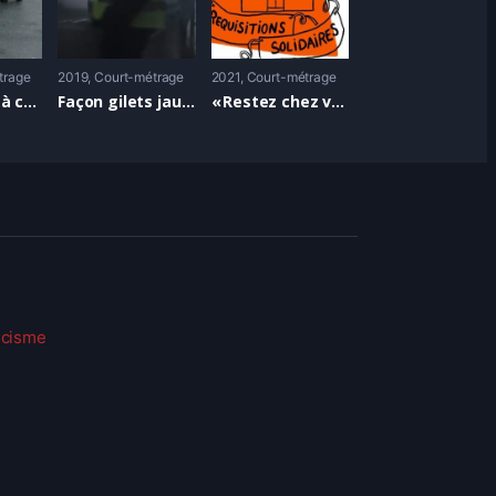
trage
2019
Court-métrage
2021
Court-métrage
Philosopher à coups de pied-de-biche
Façon gilets jaunes
« Restez chez vous »
scisme