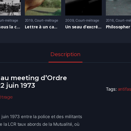
rt-métrage
2019
Court-métrage
2009
Court-métrage
2016
Court-mé
Le feu sous la cendre
Lettre à un camarade
Un seau d’excréments sur la tête du président de Rennes 2 (Discours de rentrée 2009)
Description
 au meeting d’Ordre
2 juin 1973
Tags:
antifa
étrage
juin 1973 entre la police et des militants
 la LCR taux abords de la Mutualité, où