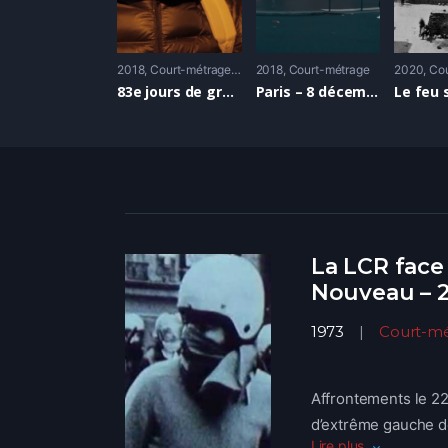
2018
Court-métrage
,
Documentaire
2018
Court-métrage
2020
Cou
83e jours de grève des postiers. Blocage de la plateforme de tri (Rennes)
Paris – 8 décembre – L’effondrement approche
La LCR face
Nouveau – 2
1973
Court-m
Affrontements le 22 
d’extrême gauche de
Lire plus