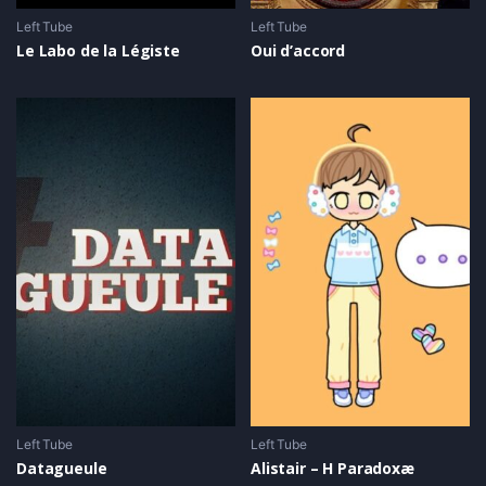
Left Tube
Left Tube
Le Labo de la Légiste
Oui d’accord
Left Tube
Left Tube
Datagueule
Alistair – H Paradoxæ