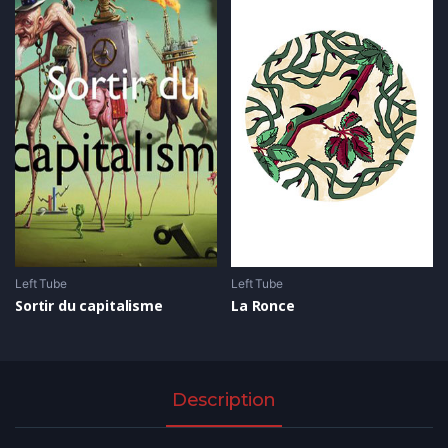
Left Tube
Left Tube
Sortir du capitalisme
La Ronce
Description