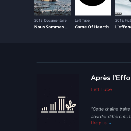
2013
Documentaire
Left Tube
2019
Fic
Nous Sommes Le Vent – La Mer et l’Air, notre vie et notre lutte
Game Of Hearth
L’effo
Après l’Ef
Left Tube
“Cette chaîne trait
aborder différents
Lire plus
prospective des alt