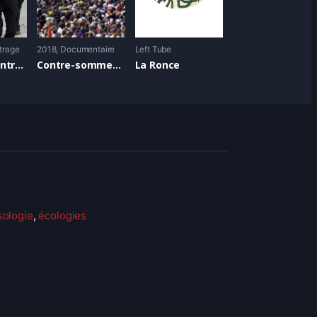
trage
2018
Documentaire
Left Tube
Carnaval, contre l’évacuation de la ZAD de NDDL et l’état d’urgence, Rennes, 2016
Contre-sommets , avant Biarritz, un peu d’histoire …
La Ronce
sologie
,
écologies