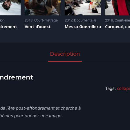
tion
2018
Court-métrage
2017
Documentaire
2016
Court-mé
ndrement
Vent d’ouest
Messa Guerrillera
Description
fondrement
Tags:
collap
e de l’ère post-effondrement et cherche à
 thèmes pour donner une image
ernatives à notre mode de vie. Nous ne