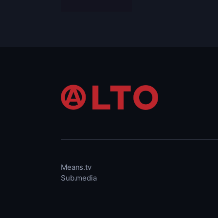
traitons pas en soi
mais plus les consé
provoquer s’il surve
industrielle n’est pas
Means.tv
Sub.media