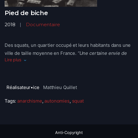
Pied de biche
2018
Documentaire
Des squats, un quartier occupé et leurs habitants dans une
ville de taille moyenne en France.
“Une certaine envie de
Lire plus
victoire, que ce ne soient pas que des utopies. Ok, on a des
idées révolutionnaires, mais comment elles ne restent pas
juste dans un entre soi, comment on les partage avec des
gens, et comment on n’est pas mis en défaite.”
Réalisateur•ice
Matthieu Quillet
Tags:
anarchisme
,
autonomies
,
squat
Anti-Copyright