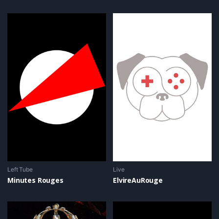
Left Tube
Live
Minutes Rouges
ElvireAuRouge