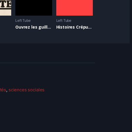
Left Tube
Left Tube
Ouvrez les guillemets
Histoires Crépues
ités
,
sciences sociales