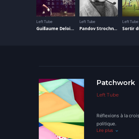
Left Tube
Left Tube
Left Tube
Guillaume Deloison
Pandov Strochnis )
Patchwork
Left Tube
Réflexions à la cro
politique.
Lire plus