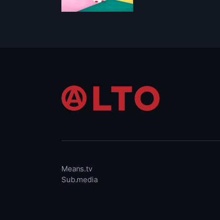
Means.tv
Sub.media