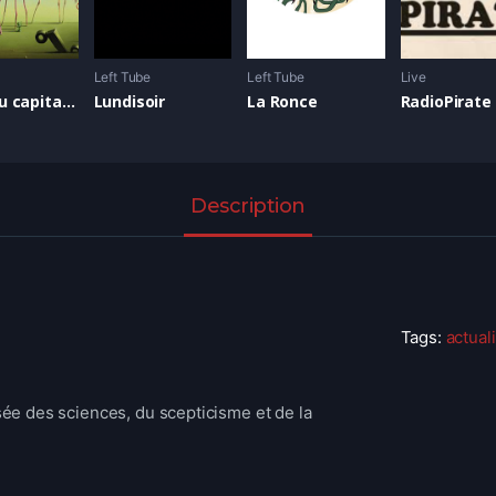
Left Tube
Left Tube
Live
Sortir du capitalisme
Lundisoir
La Ronce
RadioPirate
Description
Tags:
actual
isée des sciences, du scepticisme et de la