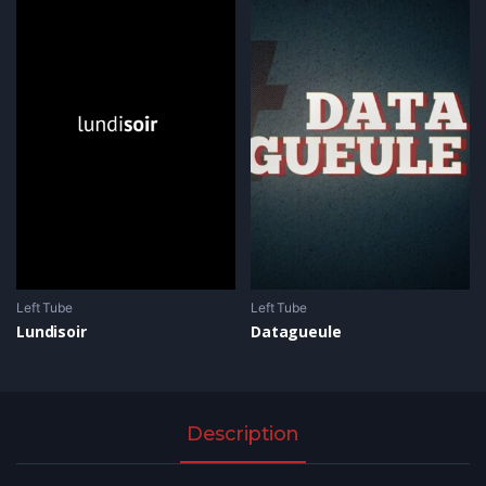
Left Tube
Left Tube
Lundisoir
Datagueule
Description