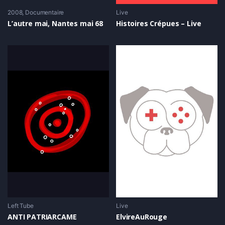
2008
Documentaire
Live
L’autre mai, Nantes mai 68
Histoires Crépues – Live
Left Tube
Live
ANTI PATRIARCAME
ElvireAuRouge