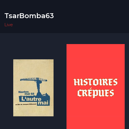
TsarBomba63
Live