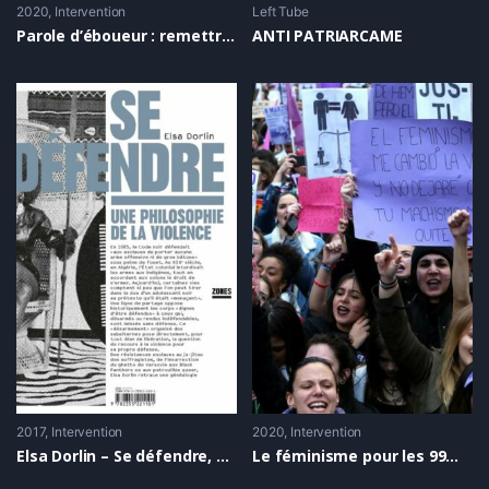
2020
Intervention
Left Tube
Parole d’éboueur : remettre l’illégalité au centre de la contestation
ANTI PATRIARCAME
2017
Intervention
2020
Intervention
Elsa Dorlin – Se défendre, une philosophie de la violence
Le féminisme pour les 99% : entretien avec Nancy Fraser