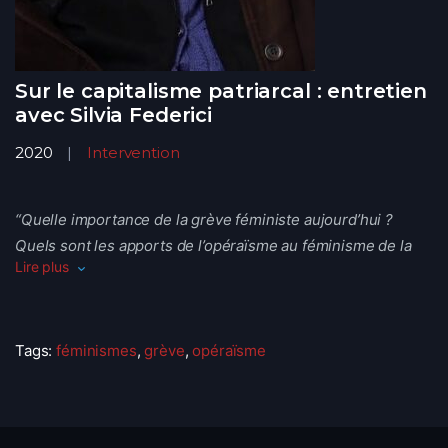
Sur le capitalisme patriarcal : entretien
avec Silvia Federici
2020
Intervention
“Quelle importance de la grève féministe aujourd’hui ?
Quels sont les apports de l’opéraïsme au féminisme de la
Lire plus
reproduction sociale ? Comment dénaturaliser le travail
ménager ? La révolution communiste est-elle d’actualité ?
Silvia Federici (née en 1942 à Parme en Italie) est une
Tags:
féminismes
,
grève
,
opéraïsme
universitaire, enseignante et militante féministe radicale.
Elle est professeure émérite et chercheuse à l’Université
Hofstra à New York. Elle a notamment écrit Caliban et la
sorcière (éditions entremonde – 2017) et le Capitalisme