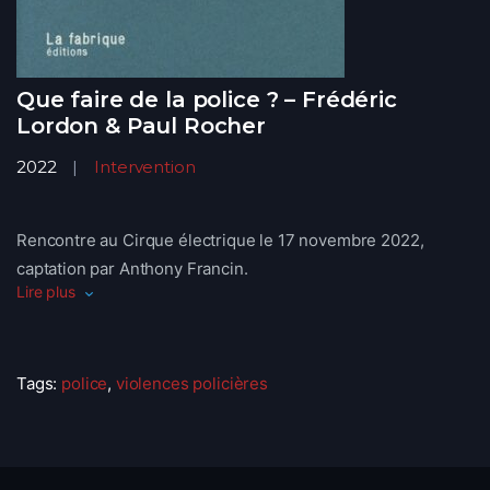
Que faire de la police ? – Frédéric
Lordon & Paul Rocher
2022
Intervention
Rencontre au Cirque électrique le 17 novembre 2022,
captation par Anthony Francin.
Lire plus
Paul Rocher est l’auteur de “Que fait la police ? et comment
s’en passer” et de “Gazer, mutiler, soumettre, Politique de
l’arme non létale”
Tags:
police
,
violences policières
Frédéric Lordon est notamment l’auteur de “Figures du
communisme” et de “Vivre sans ? Institutions, police, travail,
argent…”