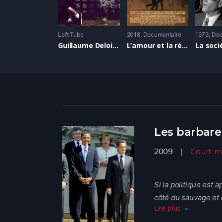
Left Tube
2018
Documentaire
1973
Doc
Guillaume Deloison
L’amour et la révolution
Les barbare
2009
Court-m
Si la politique est 
côté du sauvage et d
Lire plus
sourde rumeur où se