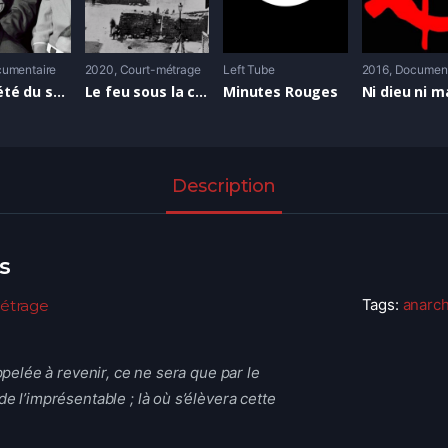
umentaire
2020
Court-métrage
Left Tube
2016
Document
La société du spectacle
Le feu sous la cendre
Minutes Rouges
Description
s
Tags:
anarc
étrage
appelée à revenir, ce ne sera que par le
e l’imprésentable ; là où s’élèvera cette
 laisse distinguer le grondement :