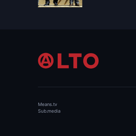
Nous, plèbe ; nous,
(Alain Brossat)
Jean-Gabriel Pério
poursuit sa réflexio
dizaines de portrai
s’accélère comme ce
Means.tv
Sub.media