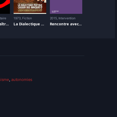
aire
1973
Fiction
2015
Intervention
Ni dieu ni maître, une histoire de l’anarchisme (version longue, parties 1 et 2)
La Dialectique peut-elle casser des briques ?
Rencontre avec Kristin Ross autour de “L’imaginaire de la Commune”
hisme
,
autonomies