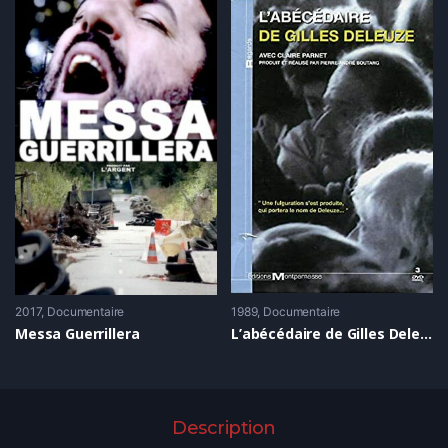
2017
Documentaire
1989
Documentaire
Messa Guerrillera
L’abécédaire de Gilles Deleuze
Description